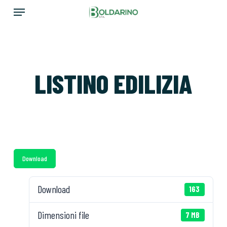
Skip
Menu
to
main
content
LISTINO EDILIZIA
Download
Download
163
Dimensioni file
7 MB