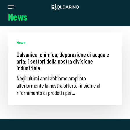
Skip
Menu
to
News
main
content
Galvanica,
chimica,
News
depurazione
Galvanica, chimica, depurazione di acqua e
di
aria: i settori della nostra divisione
acqua
industriale
e
Negli ultimi anni abbiamo ampliato
aria:
ulteriormente la nostra offerta: insieme al
i
rifornimento di prodotti per…
settori
della
nostra
divisione
industriale