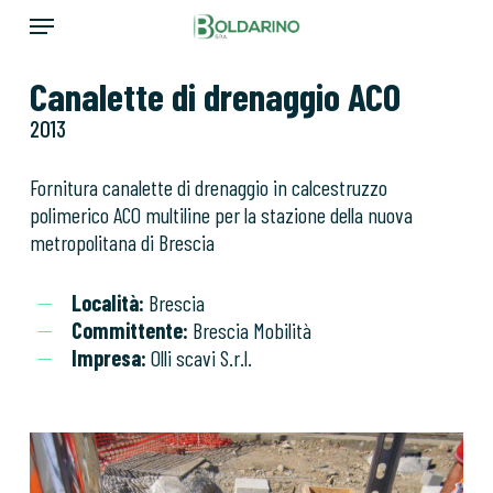
Skip
Menu
to
main
Canalette di drenaggio ACO
content
2013
Fornitura canalette di drenaggio in calcestruzzo
polimerico ACO multiline per la stazione della nuova
metropolitana di Brescia
Località:
Brescia
Committente:
Brescia Mobilità
Impresa:
Olli scavi S.r.l.