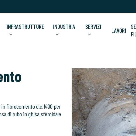
INFRASTRUTTURE
INDUSTRIA
SERVIZI
SE
LAVORI
FI
ento
e in fibrocemento d.e.1400 per
osa di tubo in ghisa sferoidale