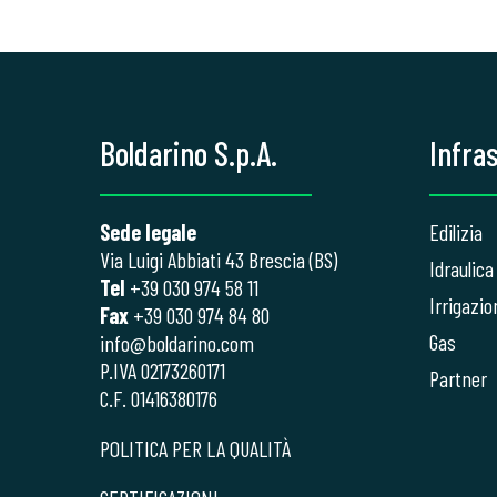
Boldarino S.p.A.
Infra
Sede legale
Edilizia
Via Luigi Abbiati 43 Brescia (BS)
Idraulica
Tel
+39 030 974 58 11
Irrigazio
Fax
+39 030 974 84 80
Gas
info@boldarino.com
P.IVA 02173260171
Partner
C.F. 01416380176
POLITICA PER LA QUALITÀ