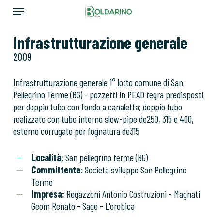
Skip
Menu
to
main
Infrastrutturazione generale
content
2009
Infrastrutturazione generale 1° lotto comune di San
Pellegrino Terme (BG) - pozzetti in PEAD tegra predisposti
per doppio tubo con fondo a canaletta; doppio tubo
realizzato con tubo interno slow-pipe de250, 315 e 400,
esterno corrugato per fognatura de315
Località:
San pellegrino terme (BG)
Committente:
Società sviluppo San Pellegrino
Terme
Impresa:
Regazzoni Antonio Costruzioni - Magnati
Geom Renato - Sage - L'orobica