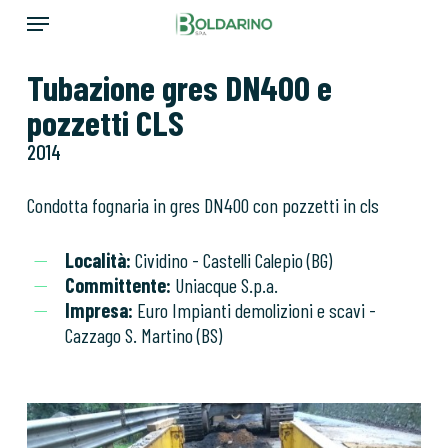
Skip
Menu
to
main
Tubazione gres DN400 e
content
pozzetti CLS
2014
Condotta fognaria in gres DN400 con pozzetti in cls
Località:
Cividino - Castelli Calepio (BG)
Committente:
Uniacque S.p.a.
Impresa:
Euro Impianti demolizioni e scavi -
Cazzago S. Martino (BS)