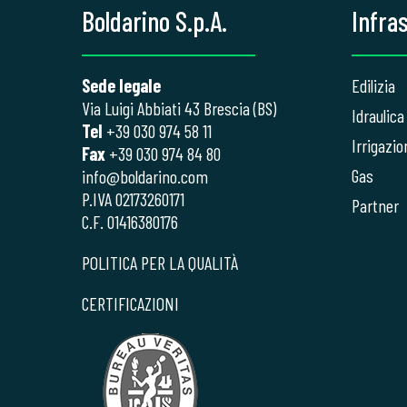
Boldarino S.p.A.
Infra
Sede legale
Edilizia
Via Luigi Abbiati 43 Brescia (BS)
Idraulica
Tel
+39 030 974 58 11
Irrigazio
Fax
+39 030 974 84 80
Gas
info@boldarino.com
P.IVA 02173260171
Partner
C.F. 01416380176
POLITICA PER LA QUALITÀ
CERTIFICAZIONI